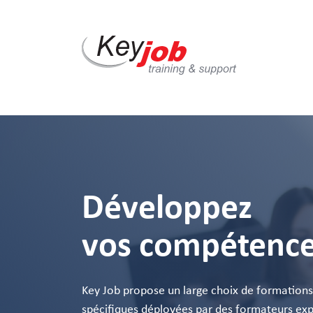
Skip
to
main
content
Développez
vos compétenc
Key Job propose un large choix de formation
spécifiques déployées par des formateurs exp