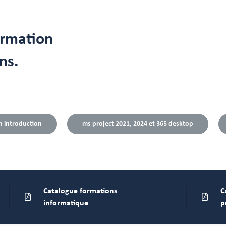
ormation
ns.
n introduction
ms project 2021, 2024 et 365 desktop
Catalogue formations
C
informatique
p