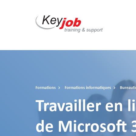
Skip
to
main
content
Formations
Formations informatiques
Bureaut
Travailler en l
de Microsoft 