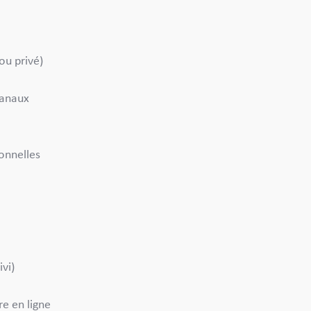
 ou privé)
Canaux
ionnelles
ivi)
e en ligne