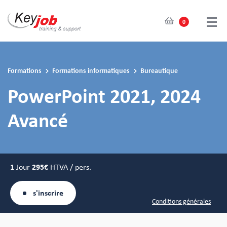
0
Skip
to
main
Formations
Formations informatiques
Bureautique
content
PowerPoint 2021, 2024
Avancé
1
Jour
295€
HTVA / pers.
s'inscrire
Conditions générales