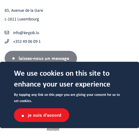
65, Avenue de la Gare
L-1611 Luxembourg
info@keyjob.lu
+352 49 06 09 1
laissez-nous un message
We use cookies on this site to
enhance your user experience
Centre Agréé (N°682 19/B) auprès du Service de la Formation
By tapping any link on this page you are giving your consent for us to
Professionnelle du Ministère de l’Éducation Nationale.
set cookies.
je suis d'accord