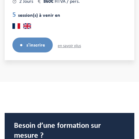
2 Jours
860€
HTVA / pers.
5
session(s) à venir en
s'inscrire
en savoir plus
Besoin d’une formation sur
mesure ?