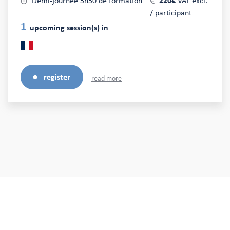
Demi-journée 3h30 de formation
220€
VAT excl.
/ participant
1
upcoming session(s) in
register
read more