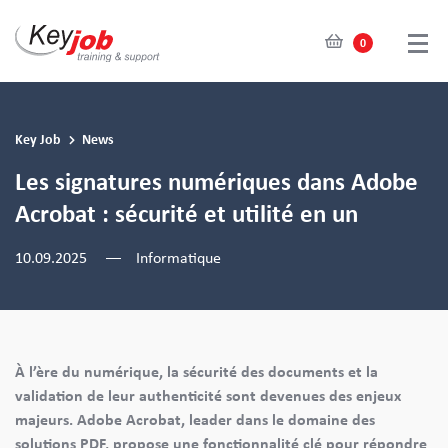
0
Skip
to
main
Key Job
News
content
Les signatures numériques dans Adobe
Acrobat : sécurité et utilité en un
10.09.2025
Informatique
À l’ère du numérique, la sécurité des documents et la
validation de leur authenticité sont devenues des enjeux
majeurs. Adobe Acrobat, leader dans le domaine des
solutions PDF, propose une fonctionnalité clé pour répondre